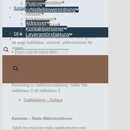
Whistleblowerordning
Policys
Kontakt
Whistleblowerordning
Stensorter – Produktblad – Zurface
Adresser
Kontakt
Kontaktpersoner
Adresser
Leverantörsfaktura
Beräkna dimensioner av häll
Kontaktpersoner
DK
Leverantörsfaktura
Beräkna rekommenderad tjocklek för hällar genom
SE
att ange trafikklass, stensort, ytdimensionen för
stenen.
✕
Dimensionering av naturstenhällar – Webb
Trafikklasser för natursten
Förenkling av trafikklassindelning. Gäller från
trafikklass G till trafikklass 2.
Trafikklasser – Zurface
Kantsten – Radie Mätinstruktioner
Tabell hur man kan mäta radiekantsten med