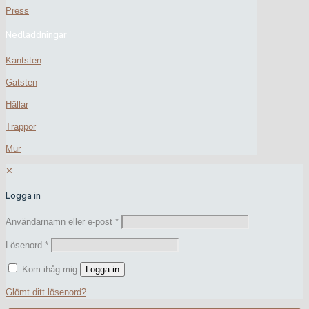
Press
Nedladdningar
Kantsten
Gatsten
Hällar
Trappor
Mur
✕
Logga in
Användarnamn eller e-post
*
Lösenord
*
Kom ihåg mig
Logga in
Glömt ditt lösenord?