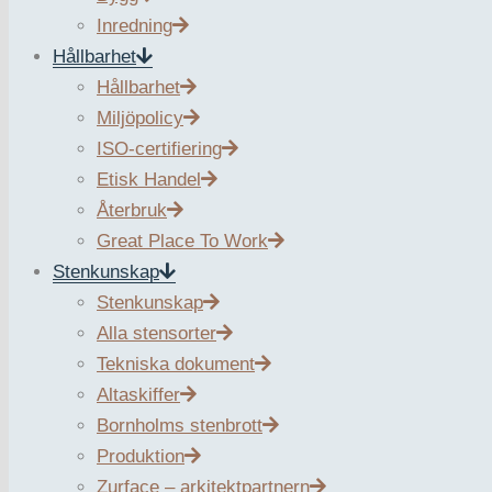
Inredning
Kontakt
Hållbarhet
Hållbarhet
Miljöpolicy
ISO-certifiering
Etisk Handel
Återbruk
Tel.:
+46 10 207 17 07
Great Place To Work
Mail:
mail@zurface.se
Stenkunskap
Stenkunskap
Kontakta oss om allt inom Natursten!
Alla stensorter
Tekniska dokument
Altaskiffer
Huvudkontor – Sverige
Bornholms stenbrott
Produktion
Stockholm Haninge
Zurface – arkitektpartnern