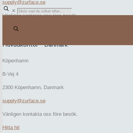
supply@zurface.se
✕
Vänligen kontakta oss före besök.
Hitta hit
Huvudkontor – Danmark
Köpenhamn
B-Vej 4
2300 Köpenhamn, Danmark
supply@zurface.se
Vänligen kontakta oss före besök.
Hitta hit