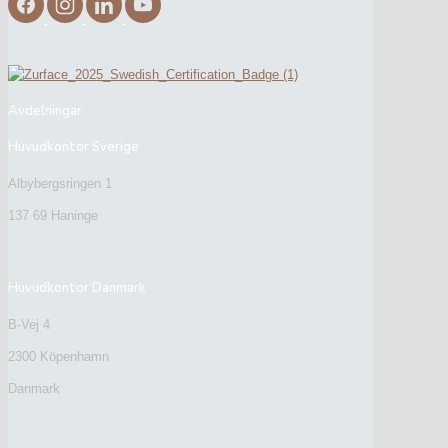
Avdelningar
Huvudkontor Sverige
Albybergsringen 1
137 69 Haninge
Huvudkontor Danmark
B-Vej 4
2300 Köpenhamn
Danmark