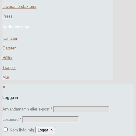
Leverantörsfakturor
Press
Nedladdningar
Kantsten
Gatsten
Hällar
Trappor
Mur
✕
Logga in
Användarnamn eller e-post
*
Lösenord
*
Kom ihåg mig
Logga in