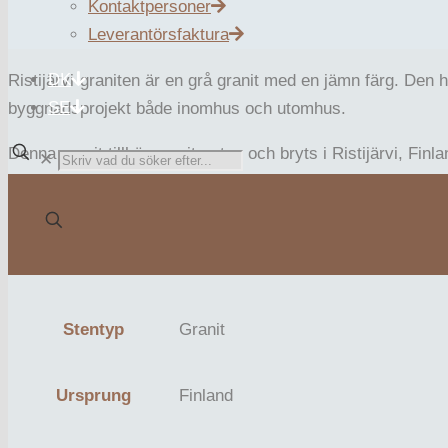
Ristijärvi
Kontaktpersoner
Leverantörsfaktura
DK
Ristijärvi-graniten är en grå granit med en jämn färg. Den 
SE
byggnadsprojekt både inomhus och utomhus.
Denna granit tillhör granitsorten och bryts i Ristijärvi, Finla
✕
Zurfaces produktbilder bör endast betraktas som vägledand
Användningsområde
Beläggning / utomhus, Inomhus
Stentyp
Granit
Ursprung
Finland