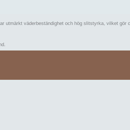
har utmärkt väderbeständighet och hög slitstyrka, vilket gör 
nd.
e. Variationer i färg och textur kan förekomma.