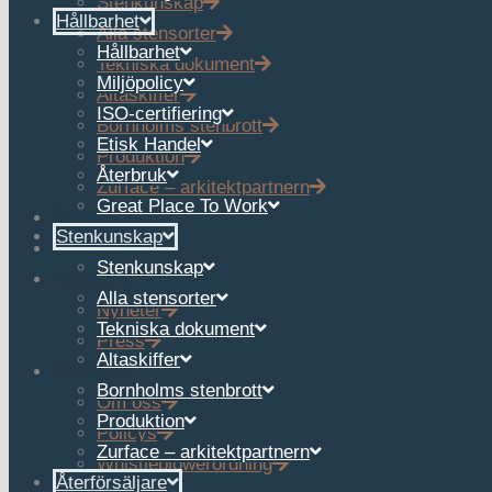
Stenkunskap
Hållbarhet
Alla stensorter
Hållbarhet
Tekniska dokument
Miljöpolicy
Altaskiffer
ISO-certifiering
Bornholms stenbrott
Etisk Handel
Produktion
Återbruk
Zurface – arkitektpartnern
Great Place To Work
Återförsäljare
Stenkunskap
Referenser
Stenkunskap
Nyheter
Alla stensorter
Nyheter
Tekniska dokument
Press
Altaskiffer
Om oss
Bornholms stenbrott
Om oss
Produktion
Policys
Zurface – arkitektpartnern
Whistleblowerordning
Återförsäljare