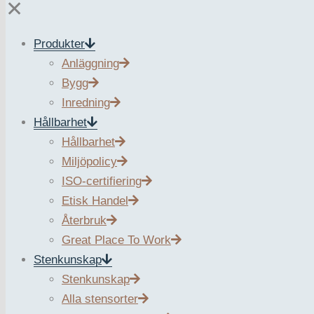
✕
Produkter
Anläggning
Ristijärvi
Bygg
Inredning
Hållbarhet
Hållbarhet
Miljöpolicy
ISO-certifiering
Etisk Handel
Återbruk
Great Place To Work
Stenkunskap
Stenkunskap
Alla stensorter