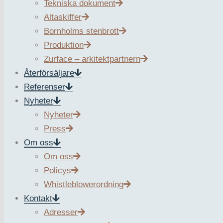
Tekniska dokument
Altaskiffer
Bornholms stenbrott
Produktion
Zurface – arkitektpartnern
Återförsäljare
Referenser
Nyheter
Nyheter
Press
Om oss
Om oss
Policys
Whistleblowerordning
Kontakt
Adresser