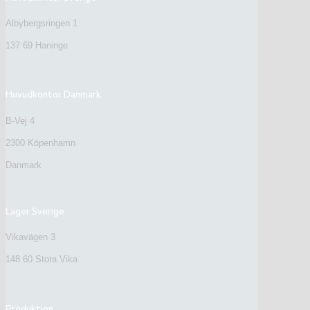
Albybergsringen 1
137 69 Haninge
Huvudkontor Danmark
B-Vej 4
2300 Köpenhamn
Danmark
Lager Sverige
Vikavägen 3
148 60 Stora Vika
Produktion