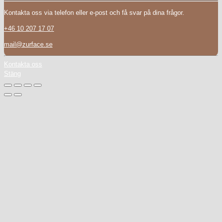
Kontakta oss via telefon eller e-post och få svar på dina frågor.
+46 10 207 17 07
mail@zurface.se
Kontakta oss
Stäng