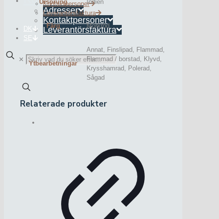
Ursprung
Indien
Kontaktpersoner
Adresser
Leverantörsfaktura
Kontaktpersoner
Färg
Mörkröd
DK
Leverantörsfaktura
SE
Annat, Finslipad, Flammad,
Flammad / borstad, Klyvd,
✕
Ytbearbetningar
Krysshamrad, Polerad,
Sågad
Relaterade produkter