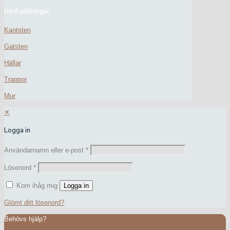
Nedladdningar
Kantsten
Gatsten
Hällar
Trappor
Mur
✕
Logga in
Användarnamn eller e-post
*
Lösenord
*
Kom ihåg mig
Logga in
Glömt ditt lösenord?
Behövs hjälp?