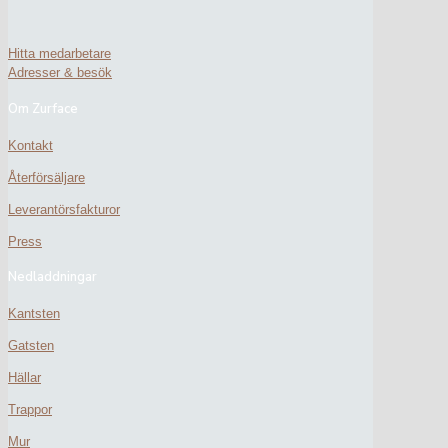
Hitta medarbetare
Adresser & besök
Om Zurface
Kontakt
Återförsäljare
Leverantörsfakturor
Press
Nedladdningar
Kantsten
Gatsten
Hällar
Trappor
Mur