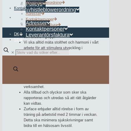
Whistleblowerordning
Policys
resurstillsättning ska vi i alla lägen
Kontakt
Whistleblowerordning
motarbeta stress och för hög
Adresser
Kontakt
arbetsbelastning.
Kontaktpersoner
Företaget eftersträvar att kartlägga den
Adresser
Leverantörsfaktura
sociala och den organisatoriska arbetsmiljön
Kontaktpersoner
genom medarbetarundersökningar, samtal
DK
Leverantörsfaktura
och arbete i grupp.
SE
Vi ska alltid mäta stolthet och harmoni i vårt
arbete för att stimulera utveckling i
✕
verksamheten.
Företaget driver ett systematiskt
arbetsmiljöarbete i enlighet med aktuell
lagstiftning.
Företaget ska alltid trygga god och säker
arbetsmiljö. Säkerhet går före allt annat i vår
verksamhet.
Alla tillbud och olyckor som sker ska
rapporteras och utredas så att rätt åtgärder
kan vidtas.
Zurface erbjuder alltid rörelse i form av
träning på arbetstid med 2 timmar i veckan.
Detta ska minimera sjukskrivningar samt
bidra till en hälsosam livsstil.