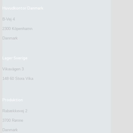
Huvudkontor Danmark
B-Vej 4
2300 Köpenhamn
Danmark
Lager Sverige
Vikavägen 3
148 60 Stora Vika
Produktion
Rabækkevej 2
3700 Rønne
Danmark