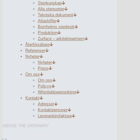
Stenkunskap
Alla stensorter
Tekniska dokument
Altaskiffer
Bornholms stenbrott
Produktion
Zurface – arkitektpartnern
Återförsäljare
Referenser
Nyheter
Nyheter
Press
Om oss
Om oss
Policys
Whistleblowerordning
Kontakt
Adresser
Kontaktpersoner
Leverantörsfaktura
ABOVE THE ORDINARY