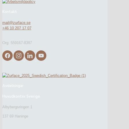
Kontakt
mail@zurface.se
+46 10 207 17 07
Org: 559167-8387
Avdelningar
Huvudkontor Sverige
Albybergsringen 1
137 69 Haninge