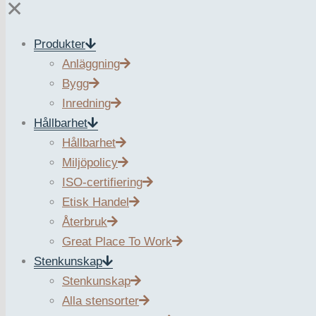
✕
Produkter
november 25, 2024
Anläggning
Bygg
Inredning
Hållbarhet
Zurface återbr
Hållbarhet
Miljöpolicy
ISO-certifiering
från Tegelbac
Etisk Handel
Återbruk
Great Place To Work
Stenkunskap
Stenkunskap
När Stockholms Stad omgestaltar miljön runt Tegelbacken
Alla stensorter
meter gammal kantsten som grävs upp och nu kan användas