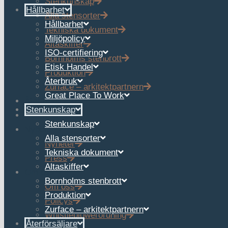
Stenkunskap
Hållbarhet
Alla stensorter
Hållbarhet
Tekniska dokument
Miljöpolicy
Altaskiffer
ISO-certifiering
Bornholms stenbrott
Etisk Handel
Produktion
Återbruk
Zurface – arkitektpartnern
Great Place To Work
Återförsäljare
Stenkunskap
Referenser
Stenkunskap
Nyheter
Alla stensorter
Nyheter
Tekniska dokument
Press
Altaskiffer
Om oss
Bornholms stenbrott
Om oss
Produktion
Policys
Zurface – arkitektpartnern
Whistleblowerordning
Återförsäljare