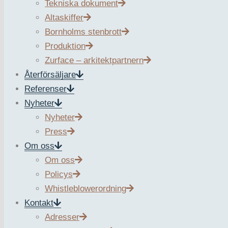
Tekniska dokument
Altaskiffer
– Det gör det antagligen till det hittills största återbruksp
Bornholms stenbrott
lanserade vårt erbjudande förra året, säger Zurfaces vd Er
Produktion
Tidigare har det förekommit att gatsten har återanvänts i vi
Zurface – arkitektpartnern
handlar om tiotusentals ton sten varje år som nu kan använd
Återförsäljare
Referenser
Tegelbacken sammanlänkar Kungsholmen, Norrmalm och Gaml
Nyheter
gjorde plats för den ökande biltrafiken, men sedan 1990-talet
Nyheter
vistas: två grönskande parktorg, en upprustad kaj och nya s
Press
Zurface bidrar med all natursten till projektet vilket omfatt
Om oss
Om oss
– Det är en komplex utmaning att bygga om medans bilar, c
Policys
leveranssäkerhet. Jag känner mig säker att produkterna ko
Whistleblowerordning
avgörande i ett sådant här projekt, säger Mattias Odelby 
Kontakt
Adresser