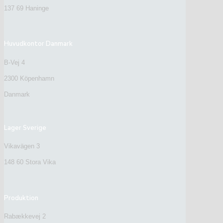
137 69 Haninge
Huvudkontor Danmark
B-Vej 4
2300 Köpenhamn
Danmark
Lager Sverige
Vikavägen 3
148 60 Stora Vika
Produktion
Rabækkevej 2