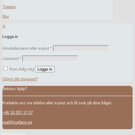
Trappor
Mur
✕
Logga in
Användarnamn eller e-post
*
Lösenord
*
Kom ihåg mig
Logga in
Glömt ditt lösenord?
Behövs hjälp?
Kontakta oss via telefon eller e-post och få svar på dina frågor.
+46 10 207 17 07
mail@zurface.se
Kontakta oss