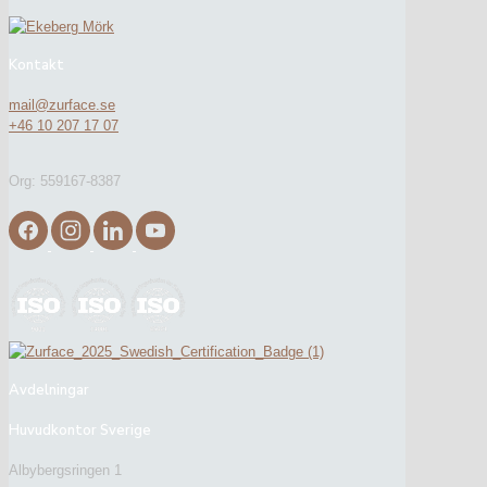
Kontakt
mail@zurface.se
+46 10 207 17 07
Org: 559167-8387
Avdelningar
Huvudkontor Sverige
Albybergsringen 1