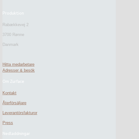
Produktion
Rabækkevej 2
3700 Rønne
Danmark
Hitta medarbetare
Adresser & besök
Om Zurface
Kontakt
Återförsäljare
Leverantörsfakturor
Press
Nedladdningar