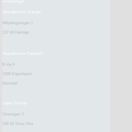
Avdelningar
Huvudkontor Sverige
Albybergsringen 1
137 69 Haninge
Huvudkontor Danmark
B-Vej 4
2300 Köpenhamn
Danmark
Lager Sverige
Vikavägen 3
148 60 Stora Vika