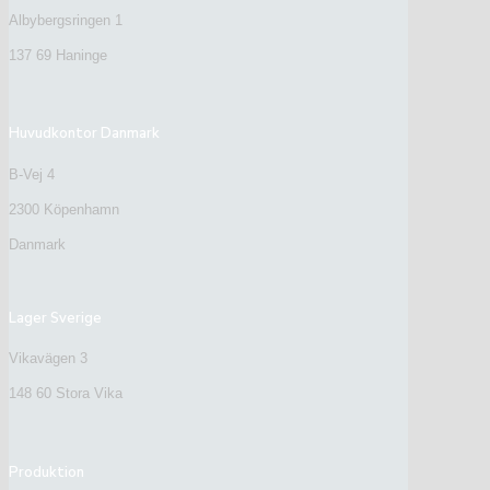
Albybergsringen 1
137 69 Haninge
Huvudkontor Danmark
B-Vej 4
2300 Köpenhamn
Danmark
Lager Sverige
Vikavägen 3
148 60 Stora Vika
Produktion