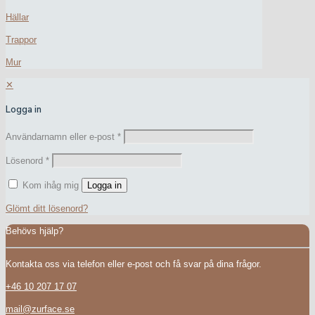
Hällar
Trappor
Mur
✕
Logga in
Användarnamn eller e-post
*
Lösenord
*
Kom ihåg mig
Logga in
Glömt ditt lösenord?
Behövs hjälp?
Kontakta oss via telefon eller e-post och få svar på dina frågor.
+46 10 207 17 07
mail@zurface.se