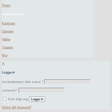
Press
Nedladdningar
Kantsten
Gatsten
Hällar
Trappor
Mur
✕
Logga in
Användarnamn eller e-post
*
Lösenord
*
Kom ihåg mig
Logga in
Glömt ditt lösenord?