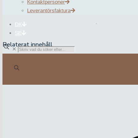
Kontaktpersoner
Leverantörsfaktura
DK
SE
Relaterat innehåll
✕