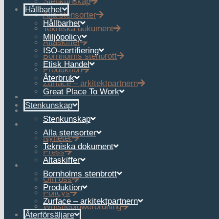
Stenkunskap
Hållbarhet
Alla stensorter
Hållbarhet
Tekniska dokument
Miljöpolicy
Altaskiffer
ISO-certifiering
Bornholms stenbrott
Etisk Handel
Produktion
Återbruk
Zurface – arkitektpartnern
Great Place To Work
Återförsäljare
Stenkunskap
Referenser
Stenkunskap
Nyheter
Alla stensorter
Nyheter
Tekniska dokument
Press
Altaskiffer
Om oss
Bornholms stenbrott
Om oss
Produktion
Policys
Zurface – arkitektpartnern
Whistleblowerordning
Återförsäljare