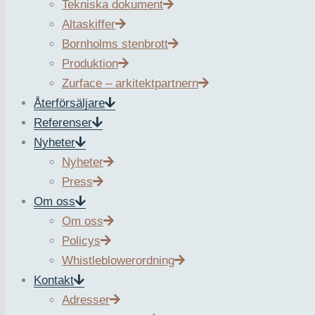
Tekniska dokument
2023
Altaskiffer
Entreprenör
Bornholms stenbrott
Produktion
PEAB
Zurface – arkitektpartnern
Återförsäljare
Material
Referenser
Alta
Nyheter
Castro Daire
Nyheter
Grå Bohus – Tossene
Press
Om oss
Se fler bilder
Om oss
Sturegallerian – Mitt i Stockholms kärna för mode-, krog- 
Policys
färgtoner och texturer bidrar med en kontrast till varandra 
Whistleblowerordning
Kontakt
Adresser