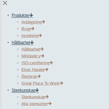
✕
Produkter
Anläggning
Anläggning
Bygg
Inredning
Hållbarhet
Stockholm – St
Hållbarhet
Miljöpolicy
ISO-certifiering
Etisk Handel
Återbruk
Plats
Great Place To Work
Stenkunskap
Stockholm
Stenkunskap
Byggår
Alla stensorter