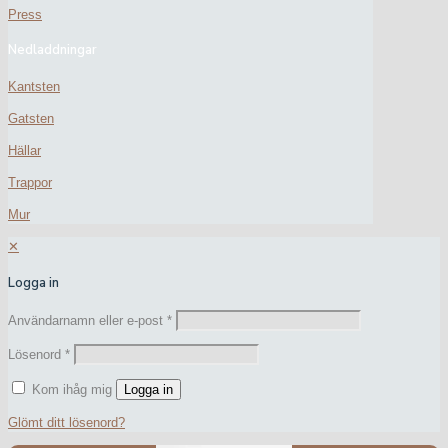
Press
Nedladdningar
Kantsten
Gatsten
Hällar
Trappor
Mur
✕
Logga in
Användarnamn eller e-post
*
Lösenord
*
Kom ihåg mig
Logga in
Glömt ditt lösenord?