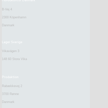
Huvudkontor Danmark
B-Vej 4
2300 Köpenhamn
Danmark
Lager Sverige
Vikavägen 3
148 60 Stora Vika
Produktion
Rabækkevej 2
3700 Rønne
Danmark