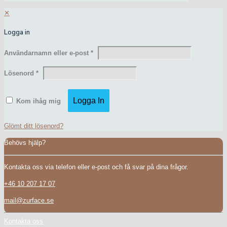
✕
Logga in
Användarnamn eller e-post
*
Lösenord
*
Logga In
Kom ihåg mig
Glömt ditt lösenord?
Behövs hjälp?
Kontakta oss via telefon eller e-post och få svar på dina frågor.
+46 10 207 17 07
mail@zurface.se
Kontakta oss