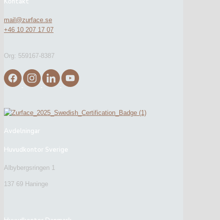
Kontakt
mail@zurface.se
+46 10 207 17 07
Org: 559167-8387
Avdelningar
Huvudkontor Sverige
Albybergsringen 1
137 69 Haninge